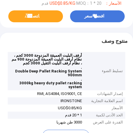
الأسعار：USD$0.85/KG
MOQ：1 * 20 قدم
افضل سعر
ﺎﺘﺼﻟ ﺍﻶﻧ
منتوج وصف
أرفف البليت العميقة المزدوجة 3000 كجم ،
نظام أرفف البليت العميقة المزدوجة 900 مم
، نظام أرفف البليت الثقيل 3000 كجم
,
تسليط الضوء
Double Deep Pallet Racking System
900mm
,
3000kg heavy duty pallet racking
system
إصدار الشهادات
RMI, AS4084, ISO9001, CE
اسم العلامة التجارية
IRONSTONE
الأسعار
USD$0.85/KG
الحد الأدنى لكمية
1 * 20 قدم
القدرة على العرض
3000 طن شهريا