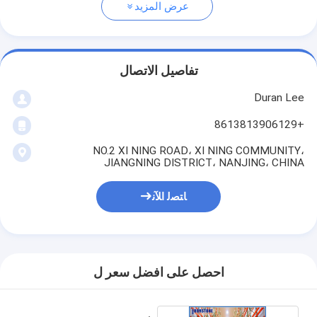
عرض المزيد
تفاصيل الاتصال
Duran Lee
+8613813906129
NO.2 XI NING ROAD، XI NING COMMUNITY،
JIANGNING DISTRICT، NANJING، CHINA
ﺎﺘﺼﻟ ﺍﻶﻧ
احصل على افضل سعر ل