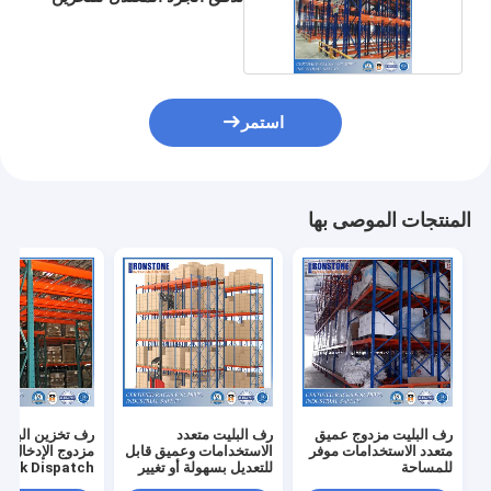
الآمن
استمر
المنتجات الموصى بها
رف البليت مزدوج عميق
رف البليت متعدد
رف تخزين البليت
متعدد الاستخدامات موفر
الاستخدامات وعميق قابل
مزدوج الإدخال ا
للمساحة
للتعديل بسهولة أو تغيير
uick Dispatch
مكانه مع شوكات