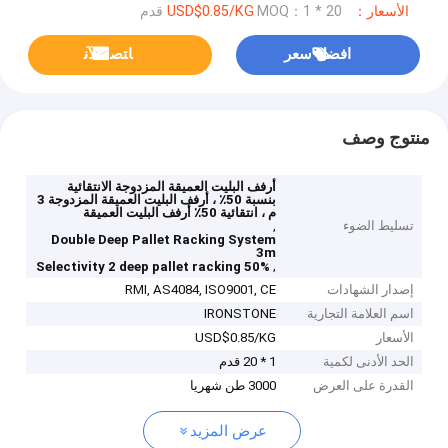
الأسعار：USD$0.85/KG
MOQ：1 * 20 قدم
افضل سعر
ﺎﺘﺼﻟ ﺍﻶﻧ
منتوج وصف
أرفف البليت العميقة المزدوجة الانتقائية
بنسبة 50٪ ، أرفف البليت العميقة المزدوجة 3
م ، انتقائية 50٪ أرفف البليت العميقة
تسليط الضوء
,
Double Deep Pallet Racking System
3m
,
50% Selectivity 2 deep pallet racking
إصدار الشهادات
RMI, AS4084, ISO9001, CE
اسم العلامة التجارية
IRONSTONE
الأسعار
USD$0.85/KG
الحد الأدنى لكمية
1 * 20 قدم
القدرة على العرض
3000 طن شهريا
عرض المزيد