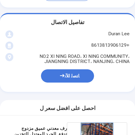
تفاصيل الاتصال
Duran Lee
+8613813906129
NO.2 XI NING ROAD، XI NING COMMUNITY،
JIANGNING DISTRICT، NANJING، CHINA
ﺎﺘﺼﻟ ﺍﻶﻧ
احصل على افضل سعر ل
رف معدني عميق مزدوج
تدفق الجرد المعتدل للتخزين