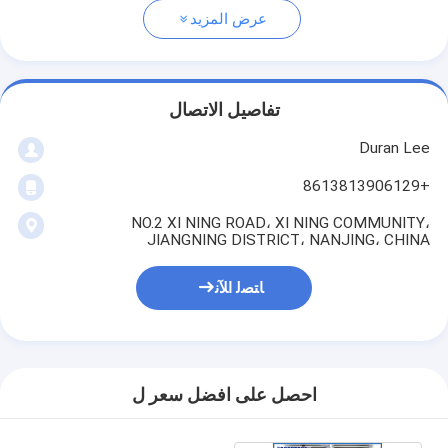
عرض المزيد
تفاصيل الاتصال
Duran Lee
+8613813906129
NO.2 XI NING ROAD، XI NING COMMUNITY،
JIANGNING DISTRICT، NANJING، CHINA
ﺎﺘﺼﻟ ﺍﻶﻧ
احصل على افضل سعر ل