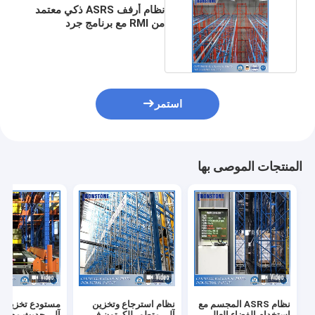
نظام أرفف ASRS ذكي معتمد
من RMI مع برنامج جرد
المستودعات
استمر
المنتجات الموصى بها
نظام ASRS المجسم مع
نظام استرجاع وتخزين
مستودع تخزين و
استخدام الفضاء العالي
آلي متطور للكرتون في
آلي حديث مع نظ