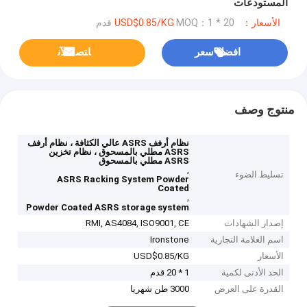
المستودعات
الأسعار：USD$0.85/KG
MOQ：1 * 20 قدم
افضل سعر
ﺎﺘﺼﻟ ﺍﻶﻧ
منتوج وصف
نظام أرفف ASRS عالي الكثافة ، نظام أرفف
ASRS مطلي بالمسحوق ، نظام تخزين
ASRS مطلي بالمسحوق
,
تسليط الضوء
ASRS Racking System Powder
Coated
,
Powder Coated ASRS storage system
إصدار الشهادات
RMI, AS4084, ISO9001, CE
اسم العلامة التجارية
Ironstone
الأسعار
USD$0.85/KG
الحد الأدنى لكمية
1 * 20 قدم
القدرة على العرض
3000 طن شهريا